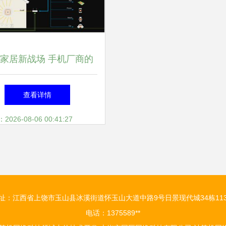
家居新战场 手机厂商的
跨界博弈与技术转型
查看详情
26-08-06 00:41:27
址：江西省上饶市玉山县冰溪街道怀玉山大道中路9号日景现代城34栋11
电话：1375589**