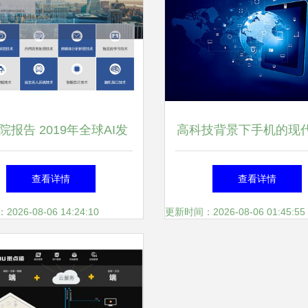
院报告 2019年全球AI发
高科技背景下手机的现
盘点，中国7家企业跻身
技术理念交流没限
查看详情
查看详情
Top20，八大核心技术全
26-08-06 14:24:10
更新时间：2026-08-06 01:45:55
面崛起