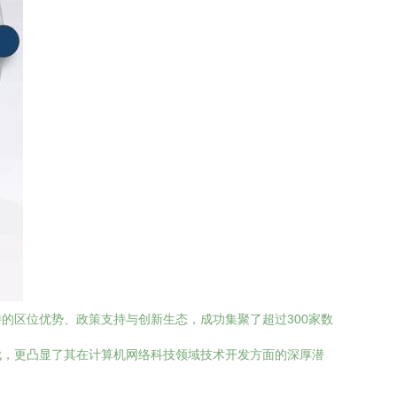
的区位优势、政策支持与创新生态，成功集聚了超过300家数
伐，更凸显了其在计算机网络科技领域技术开发方面的深厚潜