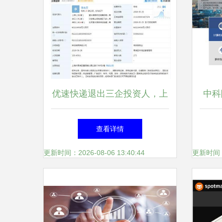
优速快递退出三企投资人，上
中科
海淼德接盘计算机网络科技开
展大
查看详情
发版图
全球
更新时间：2026-08-06 13:40:44
更新时间：20