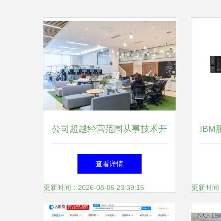
公司超越经营范围从事技术开
IB
发的法律处罚解析
查看详情
更新时间：2026-08-06 23:39:15
更新时间：20