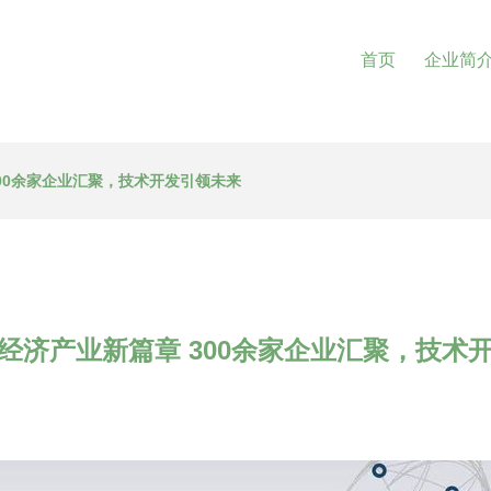
首页
企业简
00余家企业汇聚，技术开发引领未来
经济产业新篇章 300余家企业汇聚，技术