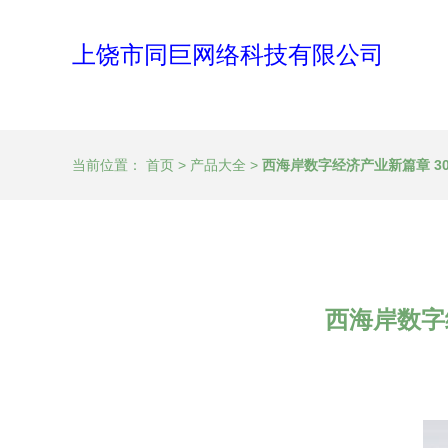
上饶市同巨网络科技有限公司
当前位置：
首页
>
产品大全
>
西海岸数字经济产业新篇章 3
西海岸数字