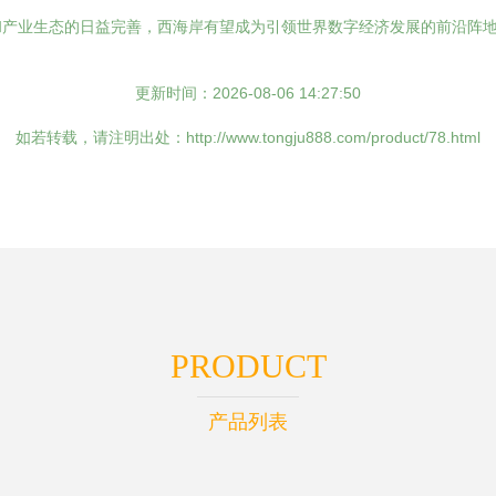
和产业生态的日益完善，西海岸有望成为引领世界数字经济发展的前沿阵
更新时间：2026-08-06 14:27:50
如若转载，请注明出处：http://www.tongju888.com/product/78.html
PRODUCT
产品列表